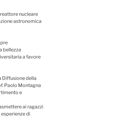
l reattore nucleare
rvazione astronomica
mpre
a bellezza
iversitaria a favore
 Diffusione della
prof. Paolo Montagna
artimento e
rasmettere ai ragazzi
d esperienze di