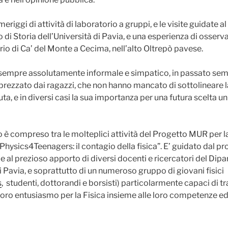
riggi di attività di laboratorio a gruppi, e le visite guidate a
 di Storia dell’Università di Pavia, e una esperienza di osse
rio di Ca’ del Monte a Cecima, nell’alto Oltrepò pavese.
o sempre assolutamente informale e simpatico, in passato se
rezzato dai ragazzi, che non hanno mancato di sottolineare l
uta, e in diversi casi la sua importanza per una futura scelta un
 è compreso tra le molteplici attività del Progetto MUR per la
“Physics4Teenagers: il contagio della fisica”. E’ guidato dal 
ie al prezioso apporto di diversi docenti e ricercatori del Dip
 Pavia, e soprattutto di un numeroso gruppo di giovani fisici
s
, studenti, dottorandi e borsisti) particolarmente capaci di t
l loro entusiasmo per la Fisica insieme alle loro competenze e