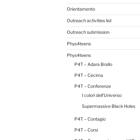
Orientamento
Outreach activities list
Outreach submission
Phys4teens
Phys4teens
P4T – Adara Brallo
P4T – Cecima
P4T – Conferenze
I colori dell’Universo
Supermassive Black Holes
P4T – Contagio
P4T – Corsi