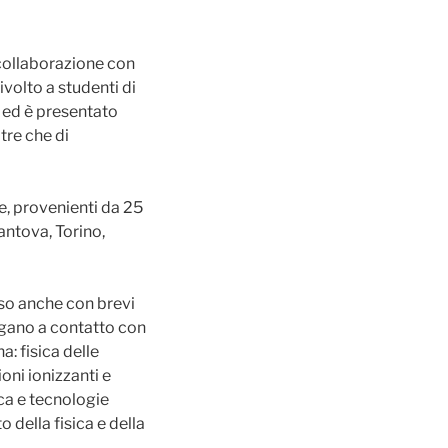
 collaborazione con
ivolto a studenti di
e, ed è presentato
tre che di
re, provenienti da 25
antova, Torino,
sso anche con brevi
ngano a contatto con
a: fisica delle
ioni ionizzanti e
ica e tecnologie
o della fisica e della