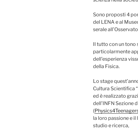
Sono proposti 4 pome
del LENA e al Museo
serale all’Osservato
Il tutto con un ton
particolarmente app
dell’esperienza viss
della Fisica.
Lo stage quest’anno
Cultura Scientifica 
ed è realizzato graz
dell’INFN Sezione di
(
Physics4Teenager
la loro passione e i
studio e ricerca,