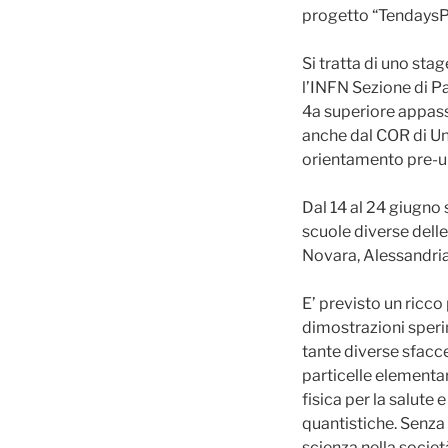
progetto “TendaysP
Si tratta di uno sta
l’INFN Sezione di Pa
4a superiore appassio
anche dal COR di Un
orientamento pre-un
Dal 14 al 24 giugno 
scuole diverse delle
Novara, Alessandria
E’ previsto un ricco
dimostrazioni speri
tante diverse sfaccet
particelle elementari
fisica per la salute
quantistiche. Senza d
scienza nella societ