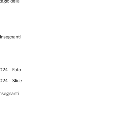
agio della
2
 insegnanti
3
4
024 – Foto
024 – Slide
insegnanti