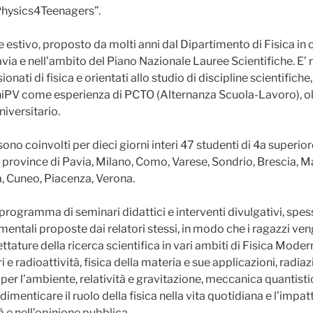
hysics4Teenagers”.
ge estivo, proposto da molti anni dal Dipartimento di Fisica in
via e nell’ambito del Piano Nazionale Lauree Scientifiche. E’ r
nati di fisica e orientati allo studio di discipline scientifich
iPV come esperienza di PCTO (Alternanza Scuola-Lavoro), ol
iversitario.
sono coinvolti per dieci giorni interi 47 studenti di 4a superio
 province di Pavia, Milano, Como, Varese, Sondrio, Brescia, M
, Cuneo, Piacenza, Verona.
 programma di seminari didattici e interventi divulgativi, spe
mentali proposte dai relatori stessi, in modo che i ragazzi ve
tature della ricerca scientifica in vari ambiti di Fisica Modern
 e radioattività, fisica della materia e sue applicazioni, radiaz
 e per l’ambiente, relatività e gravitazione, meccanica quantist
imenticare il ruolo della fisica nella vita quotidiana e l’impatt
à e nell’opinione pubblica.