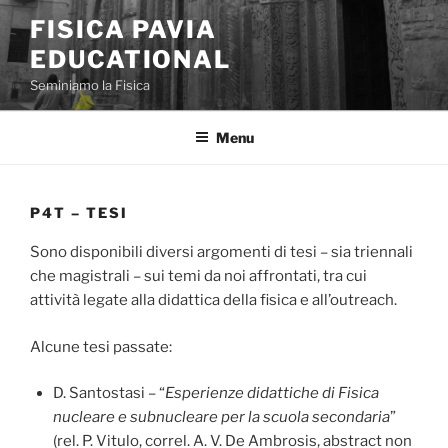
Skip
FISICA PAVIA
to
EDUCATIONAL
content
Seminiamo la Fisica
Menu
P4T – TESI
Sono disponibili diversi argomenti di tesi – sia triennali
che magistrali – sui temi da noi affrontati, tra cui
attività legate alla didattica della fisica e all’outreach.
Alcune tesi passate:
D. Santostasi – “
Esperienze didattiche di Fisica
nucleare e subnucleare per la scuola secondaria
”
(rel. P. Vitulo, correl. A. V. De Ambrosis, abstract non