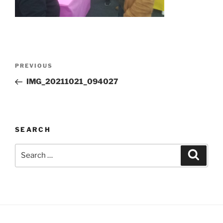
Post
Previous
PREVIOUS
navigation
Post
IMG_20211021_094027
SEARCH
Search
Search
for: